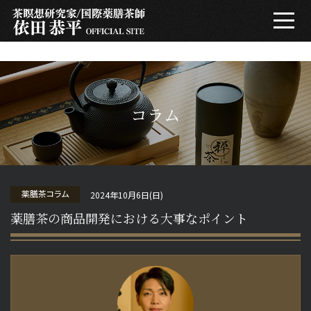
get_header(2); ?>
プロフィール
整える哲学
コラム
茶瞑想とは
薬膳茶コラム
2024年10月6日(日)
コラム
薬膳茶の商品開発における大事なポイント
メールマガジン
FAQ