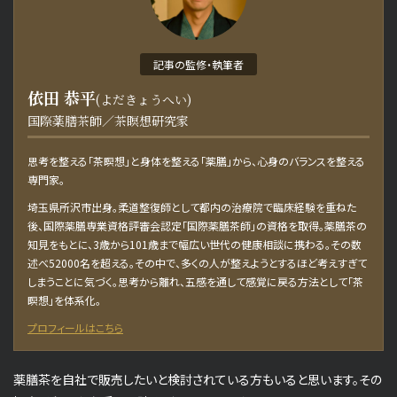
お問い合わせ・取材依頼
記事の監修・執筆者
依田 恭平
(よだきょうへい)
国際薬膳茶師／茶瞑想研究家
思考を整える「茶瞑想」と身体を整える「薬膳」から、心身のバランスを整える
専門家。
埼玉県所沢市出身。柔道整復師として都内の治療院で臨床経験を重ねた
後、国際薬膳専業資格評審会認定「国際薬膳茶師」の資格を取得。薬膳茶の
知見をもとに、3歳から101歳まで幅広い世代の健康相談に携わる。その数
述べ52000名を超える。その中で、多くの人が整えようとするほど考えすぎて
しまうことに気づく。思考から離れ、五感を通して感覚に戻る方法として「茶
瞑想」を体系化。
プロフィールはこちら
薬膳茶を自社で販売したいと検討されている方もいると思います。その