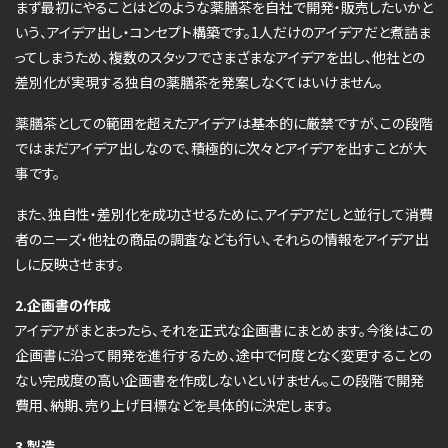
まず最初にやることはどのような薬膳茶を自社で開発・販売したいかと
いう、アイデア出し・コンセプト構築です。1人だけのアイデアだと煮詰ま
ってしまうため、複数のスタッフでさまざまなアイデアを出し、他社との
差別化が実現する独自の薬膳茶を発案しなくてはいけません。
薬膳茶としての範囲を超えたアイデアは基本的に厳禁ですが、この段階
ではまだアイデア出しなので、積極的に次々とアイデアを出すことが大
事です。
また、独自性・差別化を成功させるために、アイデアだしと並行して消費
者のニーズ・他社の商品の調査なども行い、それらの情報をアイデア出
しに反映させます。
2.企画書の作成
アイデアがまとまったら、それを正式な企画書にまとめます。今後はこの
企画書に沿って開発を進行するため、途中で何度となく変更することの
ない完成度の高い企画書を作成しないといけません。この段階で開発
費用、納期、売り上げ目標などを具体的に決定します。
3.製造