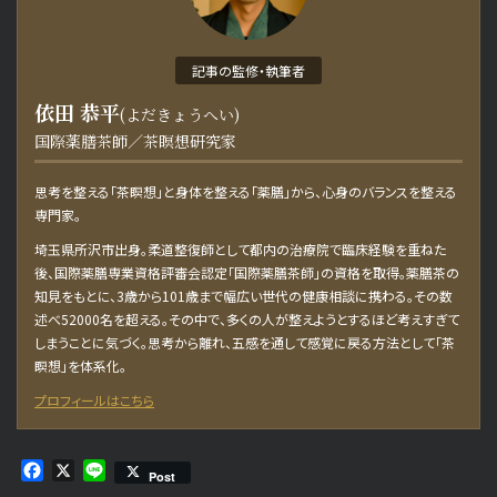
記事の監修・執筆者
お問い合わせ・取材依頼
依田 恭平
(よだきょうへい)
国際薬膳茶師／茶瞑想研究家
思考を整える「茶瞑想」と身体を整える「薬膳」から、心身のバランスを整える
専門家。
埼玉県所沢市出身。柔道整復師として都内の治療院で臨床経験を重ねた
後、国際薬膳専業資格評審会認定「国際薬膳茶師」の資格を取得。薬膳茶の
知見をもとに、3歳から101歳まで幅広い世代の健康相談に携わる。その数
述べ52000名を超える。その中で、多くの人が整えようとするほど考えすぎて
しまうことに気づく。思考から離れ、五感を通して感覚に戻る方法として「茶
瞑想」を体系化。
プロフィールはこちら
Facebook
X
Line
Post