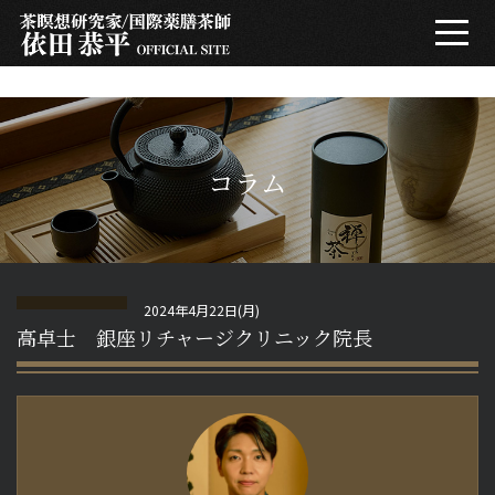
get_header(2); ?>
プロフィール
整える哲学
コラム
茶瞑想とは
2024年4月22日(月)
コラム
高卓士 銀座リチャージクリニック院長
メールマガジン
FAQ