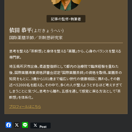
記事の監修・執筆者
お問い合わせ・取材依頼
依田 恭平
(よだきょうへい)
国際薬膳茶師／茶瞑想研究家
思考を整える「茶瞑想」と身体を整える「薬膳」から、心身のバランスを整える
専門家。
埼玉県所沢市出身。柔道整復師として都内の治療院で臨床経験を重ねた
後、国際薬膳専業資格評審会認定「国際薬膳茶師」の資格を取得。薬膳茶の
知見をもとに、3歳から101歳まで幅広い世代の健康相談に携わる。その数
述べ52000名を超える。その中で、多くの人が整えようとするほど考えすぎて
しまうことに気づく。思考から離れ、五感を通して感覚に戻る方法として「茶
瞑想」を体系化。
プロフィールはこちら
Facebook
X
Line
Post