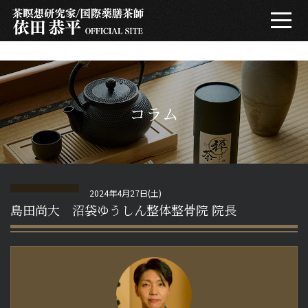
get_header(2); ?>
プロフィール
整える哲学
コラム
茶瞑想とは
2024年4月27日(土)
コラム
島田尚大 沼袋ゆうしん整体整骨院 院長
メールマガジン
FAQ